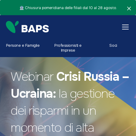
🏦 Chiusura pomeridiana delle filiali dal 10 al 28 agosto.
Persone e Famiglie
Professionisti e
Soci
Imprese
Webinar
Crisi Russia –
Ucraina:
la gestione
dei risparmi in un
momento di alta