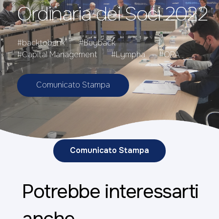
Ordinaria dei Soci 2022
#backtobank
#Buyback
#Capital Management
#Lympha
#OPA
Comunicato Stampa
Comunicato Stampa
Potrebbe interessarti
anche