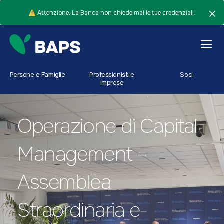
⚠️ Attenzione: La Banca non chiede mai le tue credenziali.
Persone e Famiglie
Professionisti e
Soci
Imprese
Operazione di Capital
Management –
Assemblea
Straordinaria e