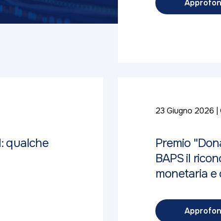
Approfon
23 Giugno 2026
d: qualche
Premio "Dona
BAPS il ricon
monetaria e c
Approfon