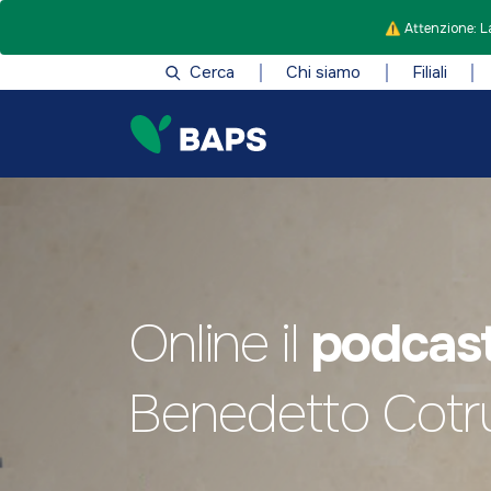
⚠️ Attenzione: La
Cerca
Chi siamo
Filiali
Online il
podcas
Benedetto Cotru