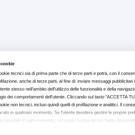
 cookie
ookie tecnici sia di prima parte che di terze parti e potrà, con il consen
ilazione, anche di terze parti, al fine di: inviare messaggi pubblicitari 
ente stesso nell’ambito dell’utilizzo delle funzionalità e della navigazi
aggio dei comportamenti dell’utente. Cliccando sul tasto “ACCETTA TU
ookie non tecnici, inclusi quindi quelli di profilazione e analitici. Il con
ocato in qualsiasi momento. Se l’utente desidera gestire le proprie pr
(accessibile in ogni momento, cliccando l’icona del lucchetto disponibile
 su questo link
https://baps.it/cookie-policy/
. Per sapere di più sui 