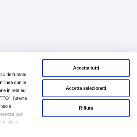
Accetta tutti
so dell’utente,
in linea con le
Accetta selezionati
one in rete ed
TTO”, l’utente
senso è
Rifiuta
eferenze può
 in alto a
cookie che