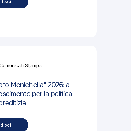
disci
Comunicati Stampa
to Menichella" 2026: a
oscimento per la politica
reditizia
disci