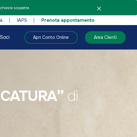
ichieste sospette.
tà
IAPS
Prenota appuntamento
Soci
Apri Conto Online
Area Clienti
ERCATURA”
di