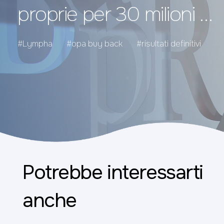
proprie per 30 milioni di
euro
#Lympha
#opa buy back
#risultati definitivi
Potrebbe interessarti
anche