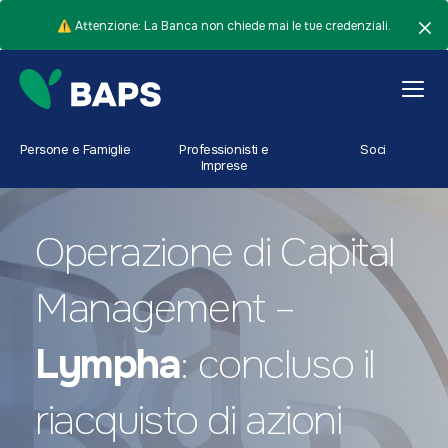
⚠️ Attenzione: La Banca non chiede mai le tue credenziali.
Persone e Famiglie
Professionisti e
Soci
Imprese
Operazione di Capital
Management –
Lympha
: concluso il
riacquisto di azioni