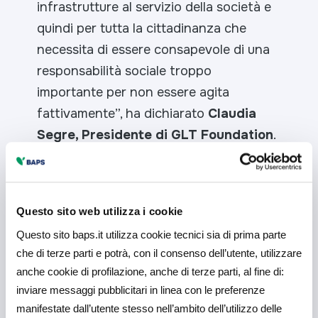
infrastrutture al servizio della società e
quindi per tutta la cittadinanza che
necessita di essere consapevole di una
responsabilità sociale troppo
importante per non essere agita
fattivamente
”, ha dichiarato
Claudia
Segre, Presidente di GLT Foundation
.
“Alla tappa ragusana del tour di GLT
Foundation abbiamo preso parte con
Questo sito web utilizza i cookie
convinzione
–
spiega Saverio
Continella, Direttore Generale della
Questo sito baps.it utilizza cookie tecnici sia di prima parte
che di terze parti e potrà, con il consenso dell’utente, utilizzare
Banca Agricola Popolare di Ragusa
–
anche cookie di profilazione, anche di terze parti, al fine di:
ma anche fornito un supporto per la sua
inviare messaggi pubblicitari in linea con le preferenze
buona realizzazione. Nel percorso di
manifestate dall’utente stesso nell’ambito dell’utilizzo delle