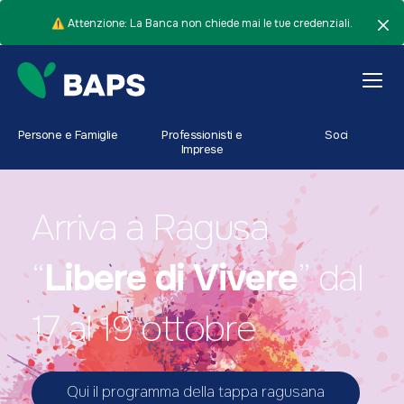
⚠️ Attenzione: La Banca non chiede mai le tue credenziali.
Persone e Famiglie
Professionisti e
Soci
Imprese
Arriva a Ragusa
“
Libere di Vivere
” dal
17 al 19 ottobre
Qui il programma della tappa ragusana