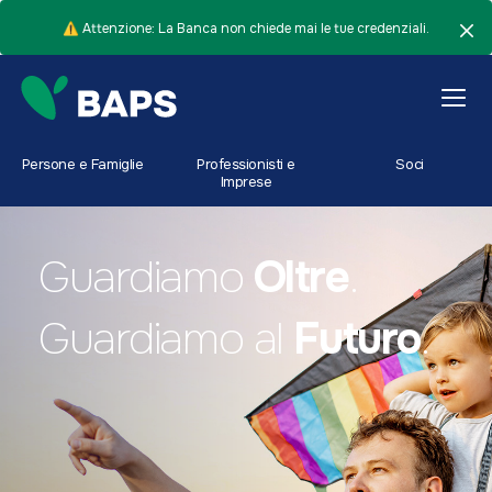
⚠️ Attenzione: La Banca non chiede mai le tue credenziali.
Persone e Famiglie
Professionisti e
Soci
Imprese
Guardiamo
Oltre
.
Guardiamo al
Futuro
.