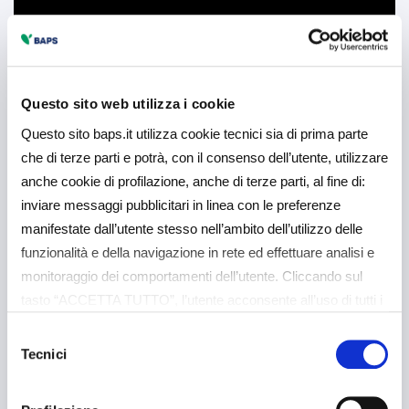
Questo sito web utilizza i cookie
Questo sito baps.it utilizza cookie tecnici sia di prima parte
che di terze parti e potrà, con il consenso dell’utente, utilizzare
anche cookie di profilazione, anche di terze parti, al fine di:
inviare messaggi pubblicitari in linea con le preferenze
manifestate dall’utente stesso nell’ambito dell’utilizzo delle
funzionalità e della navigazione in rete ed effettuare analisi e
monitoraggio dei comportamenti dell’utente. Cliccando sul
tasto “ACCETTA TUTTO”, l’utente acconsente all’uso di tutti i
cookie non tecnici, inclusi quindi quelli di profilazione e
Selezione
analitici. Il consenso è facoltativo e può essere revocato in
Tecnici
del
qualsiasi momento. Se l’utente desidera gestire le proprie
consenso
preferenze può cliccare sul tasto “Dettagli” (accessibile in