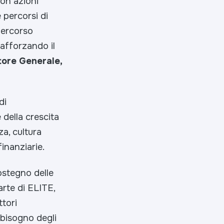
on azioni
 percorsi di
percorso
rafforzando il
tore Generale,
di
 della crescita
za, cultura
inanziarie.
ostegno delle
arte di ELITE,
ttori
 bisogno degli