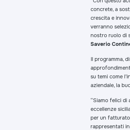
“Con questo acc
concrete, a sost
crescita e inno
verranno selezio
nostro ruolo di 
Saverio Contine
Il programma, di
approfondimento 
su temi come l’i
aziendale, la bu
“
Siamo felici d
eccellenze sicil
per un fatturato
rappresentati in