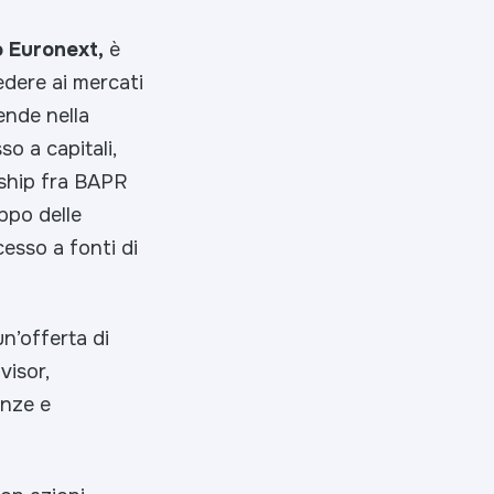
 Euronext,
è
edere ai mercati
iende nella
o a capitali,
rship fra BAPR
uppo delle
cesso a fonti di
n’offerta di
visor,
enze e