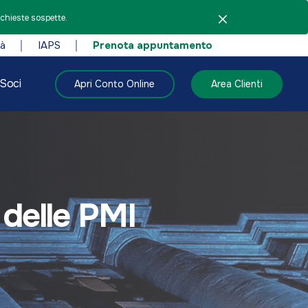
ichieste sospette.
tà
IAPS
Prenota appuntamento
Soci
Apri Conto Online
Area Clienti
 delle PMI