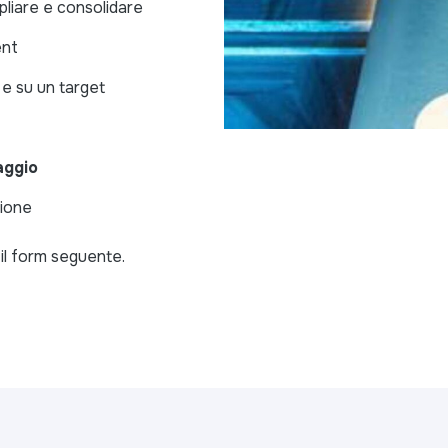
liare e consolidare
ent
e su un target
aggio
ione
 il form seguente.