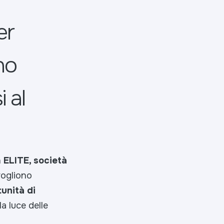
er
no
i al
n
ELITE, società
vogliono
unità di
a luce delle