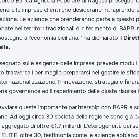
ordo Banca Agricola Popolare di Ragusa prosegue, c
enere le imprese clienti che desiderano intraprendere
vazione. Le aziende che prenderanno parte a questo 
nate nei territori tradizionali di riferimento di BAPR, 
sostegno all’economia siciliana.
” ha dichiarato il
Diret
lla.
segnato sulle esigenze delle imprese, prevede moduli 
trasversali per meglio prepararsi nel gestire le sfide
nternazionalizzazione, l’innovazione, strategia e finan
ona governance ed il reperimento delle giuste risorse f
i avviare questa importante partnership con BAPR a s
iane. Ad oggi circa 30 società della regione sono già p
 aggregato di oltre €1.7 miliardi. L’eterogeneità dei se
 ELITE, oltre 30, testimonia come le aziende abbiano