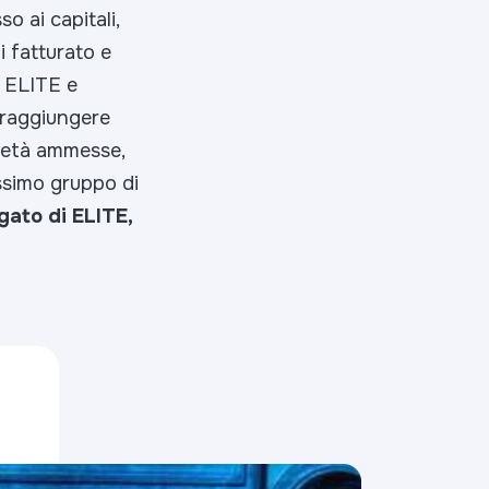
o ai capitali,
i fatturato e
n ELITE e
 raggiungere
ietà ammesse,
ssimo gruppo di
gato di ELITE,