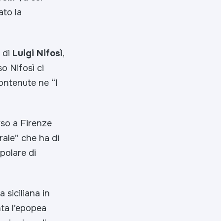
ato la
e di
Luigi Nifosì
,
so Nifosì ci
ontenute ne “I
rso a Firenze
rale” che ha di
polare di
a siciliana in
nta l’epopea