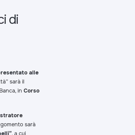
i di
resentato alle
ttà”
sarà il
 Banca, in
Corso
stratore
’argomento sarà
elli”
, a cui