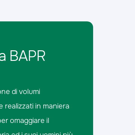
ca BAPR
one di volumi
e realizzati in maniera
per omaggiare il
oria ed i suoi uomini più