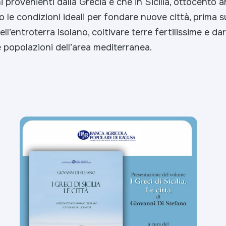
i provenienti dalla Grecia e che in Sicilia, ottocento a
o le condizioni ideali per fondare nuove città, prima s
ell’entroterra isolano, coltivare terre fertilissime e dar
 popolazioni dell’area mediterranea.