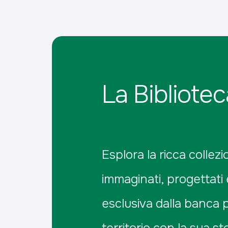
La Bibliote
Esplora la ricca collezi
immaginati, progettati 
esclusiva dalla banca 
territorio con la sua st