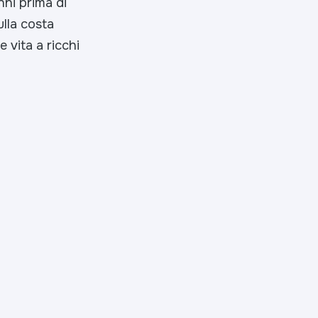
nni prima di
ulla costa
e vita a ricchi