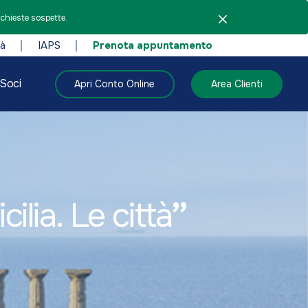
ichieste sospette.
tà
IAPS
Prenota appuntamento
Soci
Apri Conto Online
Area Clienti
ilia. Le città
”