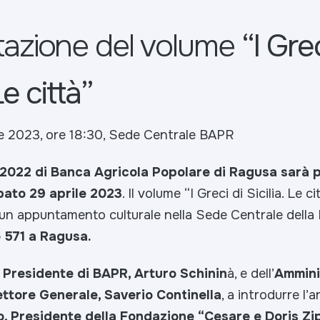
tazione del volume
“I Grec
Le città”
e 2023, ore 18:30, Sede Centrale BAPR
 2022 di Banca Agricola Popolare di Ragusa sarà p
bato 29 aprile 2023
. Il volume
“I Greci di Sicilia. Le ci
 un appuntamento culturale nella Sede Centrale della
o 571 a Ragusa.
l
Presidente di BAPR, Arturo Schinin
à, e dell’
Ammini
ettore Generale, Saverio Continella
, a introdurre l
, Presidente della Fondazione “Cesare e Doris Zip