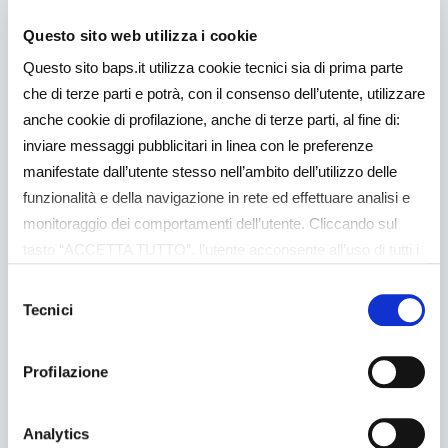
Relazione Semestrale
al 30 giugno 2026
Questo sito web utilizza i cookie
Questo sito baps.it utilizza cookie tecnici sia di prima parte
che di terze parti e potrà, con il consenso dell’utente, utilizzare
anche cookie di profilazione, anche di terze parti, al fine di:
Approfondisci
inviare messaggi pubblicitari in linea con le preferenze
manifestate dall’utente stesso nell’ambito dell’utilizzo delle
funzionalità e della navigazione in rete ed effettuare analisi e
monitoraggio dei comportamenti dell’utente. Cliccando sul
tasto “ACCETTA TUTTO”, l’utente acconsente all’uso di tutti i
cookie non tecnici, inclusi quindi quelli di profilazione e
Selezione
analitici. Il consenso è facoltativo e può essere revocato in
Tecnici
del
qualsiasi momento. Se l’utente desidera gestire le proprie
consenso
preferenze può cliccare sul tasto “Dettagli” (accessibile in
27 Luglio 2026
BAPS Informa
Profilazione
ogni momento, cliccando l’icona del lucchetto disponibile in
alto a sinistra nel sito) o cliccando su questo
Previsioni per il weekend:
link
https://baps.it/cookie-policy/
. Per sapere di più sui
Analytics
qualche macchia qua e là