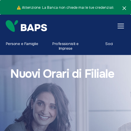
⚠️ Attenzione: La Banca non chiede mai le tue credenziali.
Persone e Famiglie
Professionisti e
Soci
Imprese
Nuovi Orari di Filiale