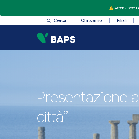
⚠️ Attenzione: La
Cerca
Chi siamo
Filiali
Presentazione a P
città”