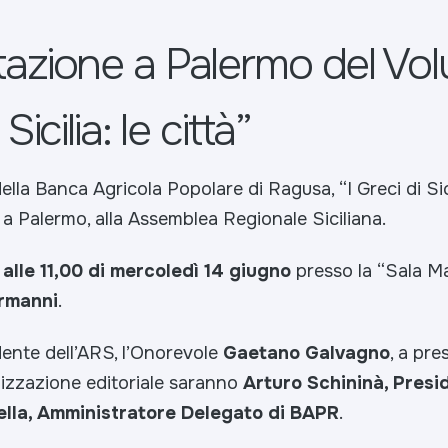
azione a Palermo del Vol
Sicilia: le città”
 della Banca Agricola Popolare di Ragusa,
“I Greci di Sic
a Palermo, alla Assemblea Regionale Siciliana.
lle 11,00 di mercoledì 14 giugno
presso la “Sala Ma
rmanni
.
dente dell’ARS, l’Onorevole
Gaetano Galvagno
, a pre
lizzazione editoriale saranno
Arturo Schininà, Presi
ella, Amministratore Delegato di BAPR
.