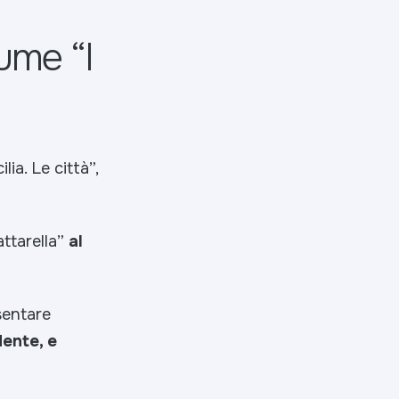
ume “I
ilia. Le città”,
ttarella”
al
sentare
dente, e