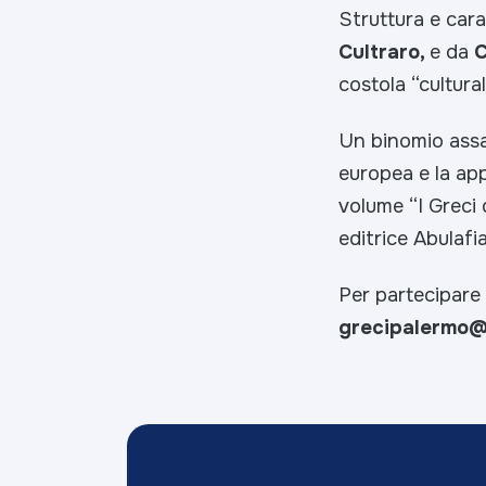
Struttura e cara
Cultraro,
e da
C
costola “cultura
Un binomio assai
europea e la app
volume “I Greci 
editrice Abulafia
Per partecipare 
grecipalermo@