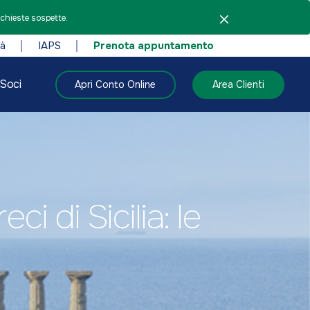
ichieste sospette.
tà
IAPS
Prenota appuntamento
Soci
Apri Conto Online
Area Clienti
i di Sicilia: le