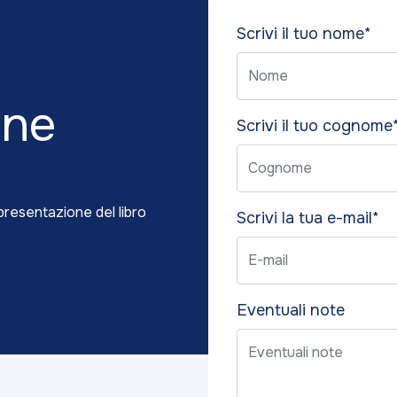
Please
Scrivi il tuo nome*
leave
this
field
one
empty.
Scrivi il tuo cognome
 presentazione del libro
Scrivi la tua e-mail*
Eventuali note