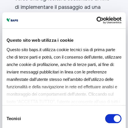
di implementare il passaggio ad una
agricoltura green. La firma tra la Bapr ed
il consorzio dimostra che l’Unione fa la
forza”
dichiara
Achille Alessi,
Questo sito web utilizza i cookie
presidente del Consorzio di Tutela
del Vino Cerasuolo di Vittoria.
Questo sito baps.it utilizza cookie tecnici sia di prima parte
che di terze parti e potrà, con il consenso dell’utente, utilizzare
anche cookie di profilazione, anche di terze parti, al fine di:
inviare messaggi pubblicitari in linea con le preferenze
manifestate dall’utente stesso nell’ambito dell’utilizzo delle
Comunicato Stampa
funzionalità e della navigazione in rete ed effettuare analisi e
monitoraggio dei comportamenti dell’utente. Cliccando sul
Potrebbe interessarti
tasto “ACCETTA TUTTO”, l’utente acconsente all’uso di tutti i
cookie non tecnici, inclusi quindi quelli di profilazione e
Selezione
analitici. Il consenso è facoltativo e può essere revocato in
anche
Tecnici
del
qualsiasi momento. Se l’utente desidera gestire le proprie
consenso