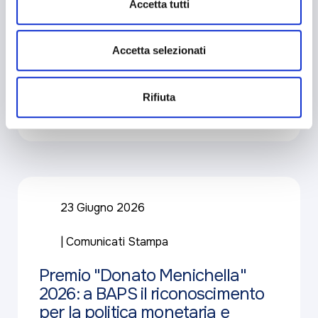
Accetta tutti
Previsioni per il weekend:
qualche macchia qua e là
Accetta selezionati
Rifiuta
Approfondisci
23 Giugno 2026
Comunicati Stampa
Premio "Donato Menichella"
2026: a BAPS il riconoscimento
per la politica monetaria e