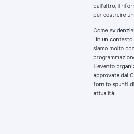
dall’altro, il 
per costruire una
Come evidenzia
“
In un contesto
siamo molto con
programmazione d
L’evento organiz
approvate dal C
fornito spunti di
attualità.