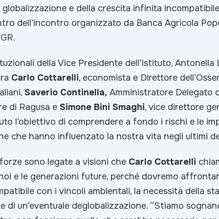
a globalizzazione e della crescita infinita incompatibil
entro dell’incontro organizzato da Banca Agricola Pop
SGR.
ituzionali della Vice Presidente dell’Istituto, Antonella 
tra
Carlo Cottarelli
, economista e Direttore dell’Osser
aliani,
Saverio Continella,
Amministratore Delegato 
re di Ragusa e
Simone Bini Smaghi
, vice direttore g
uto l’obiettivo di comprendere a fondo i rischi e le imp
 che hanno influenzato la nostra vita negli ultimi d
forze sono legate a visioni che
Carlo Cottarelli
chiam
oi e le generazioni future, perché dovremo affrontar
patibile con i vincoli ambientali, la necessità della st
e di un’eventuale deglobalizzazione. “
Stiamo sognan