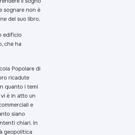
rendere il sogno
he sognare non è
e del suo libro.
o edificio
o, che ha
cola Popolare di
oro ricadute
 in quanto i temi
i è in atto un
commerciali e
uanto siano
tenti chiari. In
à geopolitica