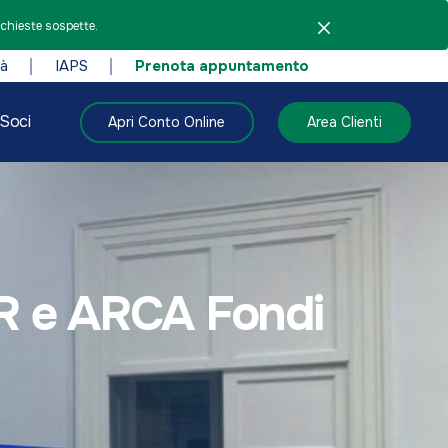
ichieste sospette.
tà
IAPS
Prenota appuntamento
Soci
Apri Conto Online
Area Clienti
PR e ARCA Fondi