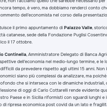
ntre, non facciamo quello che sarebbe necessario per 
 ancora tempo, è vero, ma dobbiamo renderci conto c
commento dell’economista nel corso della presentazion
tuisce il primo appuntamento di
Palazzo Valle
, storic
ittà catanese, sede della Fondazione Puglisi Cosentin
ico il 17 ottobre.
io Continella
, Amministratore Delegato di Banca Agri
spettive dell’economia nel medio-lungo termine, e le l
 difficili da prevedere rispetto agli ultimi 15 anni. Non
nomici siano più complessi da analizzare, ma poichè v
fondo che si interseca con le dinamiche industriali, 
flessione di oggi di Carlo Cottarelli rende evidente q
tro Paese e in Sicilia riformisti con sguardi lunghi e in
di ripresa economica post covid da un lato e fragilit