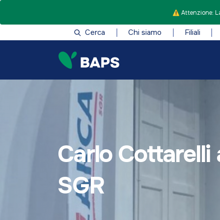
⚠️ Attenzione: La
Cerca
Chi siamo
Filiali
Carlo Cottarell
SGR