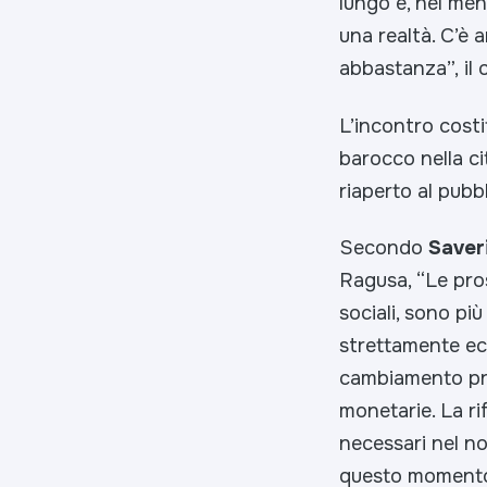
lungo e, nel me
una realtà. C’è
abbastanza”,
il 
L’incontro costi
barocco nella c
riaperto al pubbl
Secondo
Saver
Ragusa, “
Le pro
sociali, sono più
strettamente eco
cambiamento pro
monetarie. La ri
necessari nel nos
questo momento 