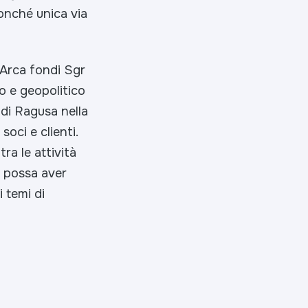
onché unica via
 Arca fondi Sgr
o e geopolitico
di Ragusa nella
oci e clienti.
ra le attività
o possa aver
i temi di