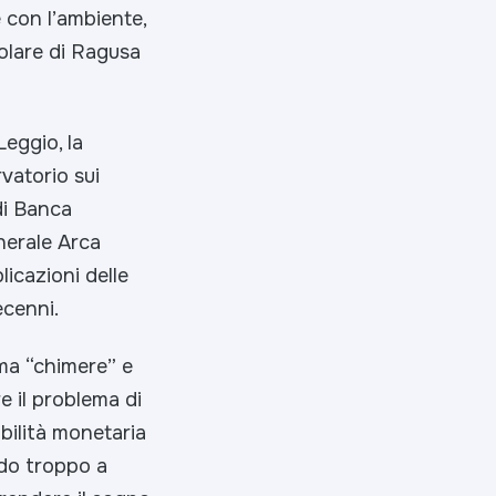
e con l’ambiente,
olare di Ragusa
Leggio, la
vatorio sui
di Banca
enerale Arca
licazioni delle
ecenni.
a “chimere” e
e il problema di
abilità monetaria
do troppo a