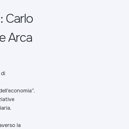
a: Carlo
 e Arca
 di
 dell’economia”.
ziative
aria.
averso la