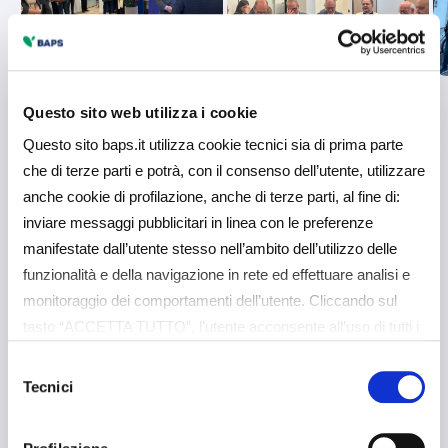
Questo sito web utilizza i cookie
Questo sito baps.it utilizza cookie tecnici sia di prima parte
che di terze parti e potrà, con il consenso dell’utente, utilizzare
anche cookie di profilazione, anche di terze parti, al fine di:
inviare messaggi pubblicitari in linea con le preferenze
Comunicato Stampa
manifestate dall’utente stesso nell’ambito dell’utilizzo delle
funzionalità e della navigazione in rete ed effettuare analisi e
Potrebbe interessarti
monitoraggio dei comportamenti dell’utente. Cliccando sul
tasto “ACCETTA TUTTO”, l’utente acconsente all’uso di tutti i
anche
cookie non tecnici, inclusi quindi quelli di profilazione e
Selezione
analitici. Il consenso è facoltativo e può essere revocato in
Tecnici
del
qualsiasi momento. Se l’utente desidera gestire le proprie
consenso
preferenze può cliccare sul tasto “Dettagli” (accessibile in