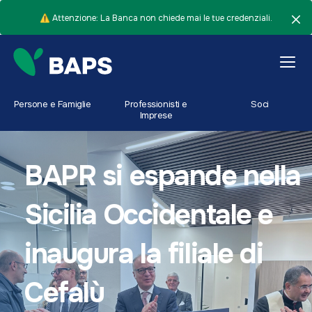
⚠️ Attenzione: La Banca non chiede mai le tue credenziali.
Persone e Famiglie
Professionisti e
Soci
Imprese
BAPR si espande nella
Sicilia Occidentale e
inaugura la filiale di
Cefalù