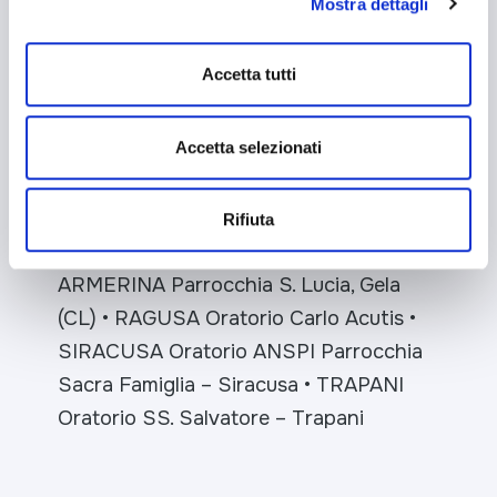
Mostra dettagli
Unità Pastorale SS. Salvatore – San
mantenendo le impostazioni di default (solo cookie tecnici
attivi).
Paolo Nicosia
• NOTO Oratorio
Accetta tutti
Canossiano San Corrado
• PALERMO
Oratorio SS. Cosmi e Damiano
Accetta selezionati
Sferracavallo (PA)
• PATTI Oratorio
Parrocchia Maria SS. Annunziata Brolo
(ME)
• PIANA DEGLI ALBANESI Oratorio
Rifiuta
Parrocchia S. Antonio il Grande
• PIAZZA
ARMERINA Parrocchia S. Lucia, Gela
(CL)
• RAGUSA Oratorio Carlo Acutis
•
SIRACUSA Oratorio ANSPI Parrocchia
Sacra Famiglia – Siracusa
• TRAPANI
Oratorio SS. Salvatore – Trapani