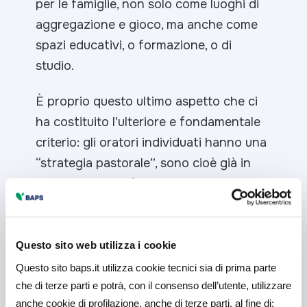
per le famiglie, non solo come luoghi di
aggregazione e gioco, ma anche come
spazi educativi, o formazione, o di
studio.
È proprio questo ultimo aspetto che ci
ha costituito l’ulteriore e fondamentale
criterio: gli oratori individuati hanno una
“strategia pastorale”, sono cioè già in
atto esperienze formative che dalla
connessione potrà trarre giovamento,
forza, nuovo entusiasmo”.
Questo sito web utilizza i cookie
Il compito della selezione delle diocesi è
Questo sito baps.it utilizza cookie tecnici sia di prima parte
stato assolto con la collaborazione
che di terze parti e potrà, con il consenso dell’utente, utilizzare
dell’Ufficio regionale per i Giovani della
anche cookie di profilazione, anche di terze parti, al fine di: