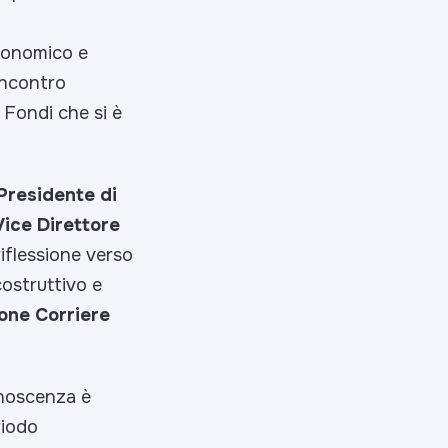
economico e
’incontro
 Fondi che si è
Presidente di
Vice Direttore
iflessione verso
costruttivo e
ione Corriere
onoscenza è
riodo