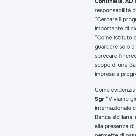
Continella, AD
responsabilità de
“Cercare il prog
importante di ci
“Come Istituto d
guardare solo a 
sprecare l’incre
scopo di una Ba
imprese a progr
Come evidenzia
Sgr
“Viviamo gio
internazionale c
Banca siciliana,
alla presenza di 
permette di osse