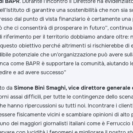
 di BAPR
. Durante l’incontro il Direttore ha evidenziato
ll’Istituto di garantire una sostenibilità che non sia s
resso dal punto di vista finanziario è certamente una
ò che ci consentirà di prosperare in futuro”
, continua
i riferimento per il territorio dobbiamo andare oltre
questo obiettivo perché altrimenti si rischierebbe di 
dibile potenziale che un’organizzazione può avere sull
nca come BAPR è supportare la comunità, aiutando le
edire e ad avere successo”
to da
Simone Bini Smaghi, vice direttore generale 
rni assai difficili, per tutte le contingenze dello scen
he hanno ripercussioni su tutti noi. Incontrare i clien
 essere fisicamente vicini e scambiare opinioni di alto 
uno dei maggiori giornalisti italiani come è Ferruccio D
rvare con lucidità i fenomeni e migliorare il nostro st