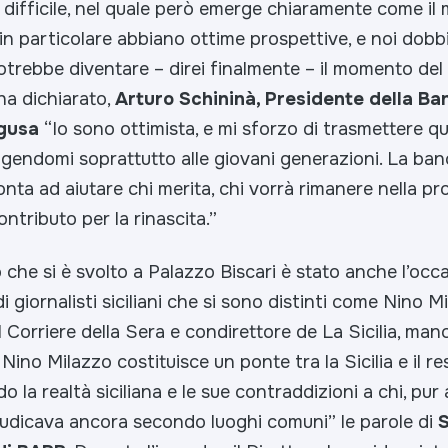
difficile, nel quale però emerge chiaramente come il
ia in particolare abbiano ottime prospettive, e noi dobb
rebbe diventare – direi finalmente – il momento del d
ha dichiarato,
Arturo Schininà, Presidente della Ba
agusa
“
Io sono ottimista, e mi sforzo di trasmettere q
lgendomi soprattutto alle giovani generazioni. La ba
onta ad aiutare chi merita, chi vorrà rimanere nella pro
ontributo per la rinascita.”
che si è svolto a Palazzo Biscari è stato anche l’occ
i giornalisti siciliani che si sono distinti come Nino M
l Corriere della Sera e condirettore de La Sicilia, man
Nino Milazzo costituisce un ponte tra la Sicilia e il res
do la realtà siciliana e le sue contraddizioni a chi, pu
giudicava ancora secondo luoghi comuni”
le parole di
S