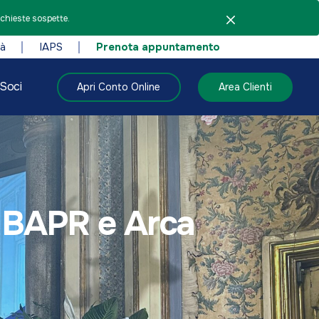
ichieste sospette.
tà
IAPS
Prenota appuntamento
Soci
Apri Conto Online
Area Clienti
n BAPR e Arca