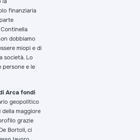
 la
olo finanziaria
 parte
 Continella
: non dobbiamo
essere miopi e di
a società. Lo
 persone e le
di Arca fondi
ario geopolitico
ti della maggiore
profilo grazie
e Bortoli, ci
esso lavoro.