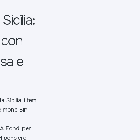
icilia:
 con
sa e
 Sicilia, i temi
Simone Bini
CA Fondi per
el pensiero