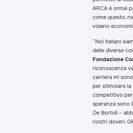
ARCA è ormai pa
come questo, nei
volano economico
“Noi italiani si
delle diverse c
Fondazione Cor
riconoscenza ve
carriera mi sono
per stimolare la
competitivo per l
speranza sono il 
De Bortoli – abb
nostri doveri. Gl