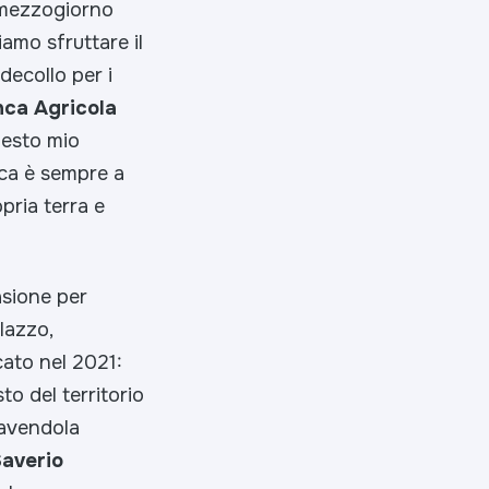
 mezzogiorno
iamo sfruttare il
ecollo per i
nca Agricola
uesto mio
nca è sempre a
pria terra e
asione per
ilazzo,
cato nel 2021:
to del territorio
r avendola
averio