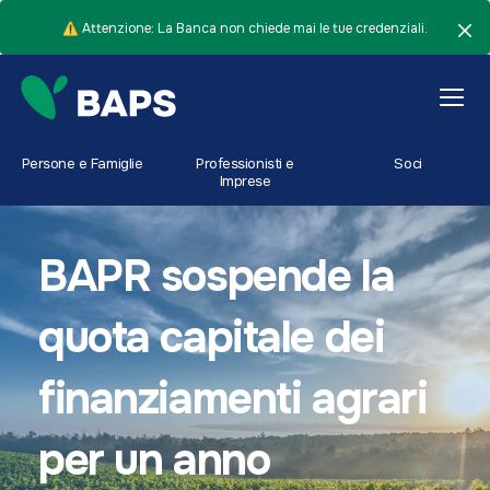
⚠️ Attenzione: La Banca non chiede mai le tue credenziali.
Persone e Famiglie
Professionisti e
Soci
Imprese
BAPR sospende la
quota capitale dei
finanziamenti agrari
per un anno