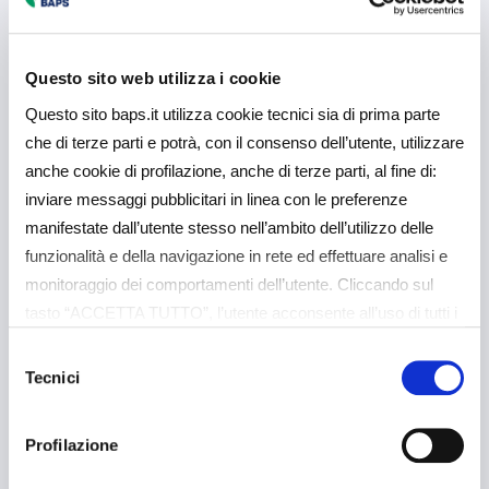
pagamento della quota capitale e quota
interessi.
Questo sito web utilizza i cookie
Questo sito baps.it utilizza cookie tecnici sia di prima parte
che di terze parti e potrà, con il consenso dell’utente, utilizzare
Comunicato Stampa
anche cookie di profilazione, anche di terze parti, al fine di:
inviare messaggi pubblicitari in linea con le preferenze
manifestate dall’utente stesso nell’ambito dell’utilizzo delle
Potrebbe interessarti
funzionalità e della navigazione in rete ed effettuare analisi e
monitoraggio dei comportamenti dell’utente. Cliccando sul
anche
tasto “ACCETTA TUTTO”, l’utente acconsente all’uso di tutti i
cookie non tecnici, inclusi quindi quelli di profilazione e
Selezione
analitici. Il consenso è facoltativo e può essere revocato in
Tecnici
del
qualsiasi momento. Se l’utente desidera gestire le proprie
consenso
preferenze può cliccare sul tasto “Dettagli” (accessibile in
Profilazione
ogni momento, cliccando l’icona del lucchetto disponibile in
5 Agosto 2026
Comunicati Stampa
alto a sinistra nel sito) o cliccando su questo