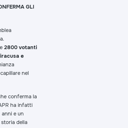
CONFERMA GLI
mblea
a.
re
2800 votanti
iracusa e
onianza
capillare nel
he conferma la
BAPR ha infatti
0 anni e un
 storia della