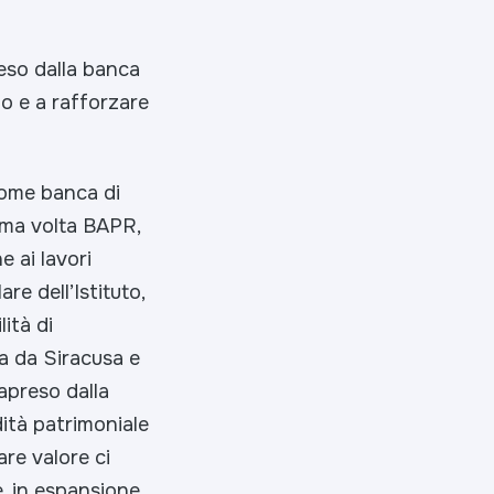
reso dalla banca
lo e a rafforzare
come banca di
ima volta BAPR,
e ai lavori
re dell’Istituto,
ità di
a da Siracusa e
apreso dalla
dità patrimoniale
re valore ci
, in espansione