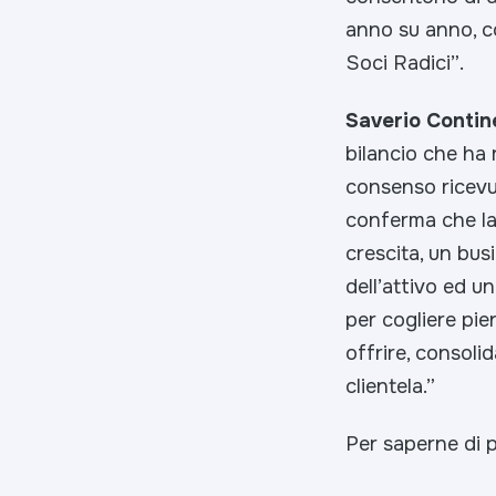
anno su anno, c
Soci Radici”
.
Saverio Contin
bilancio che ha r
consenso ricevut
conferma che la
crescita, un bus
dell’attivo ed u
per cogliere pie
offrire, consoli
clientela.”
Per saperne di pi