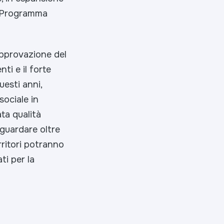
l Programma
approvazione del
ti e il forte
uesti anni,
ociale in
ta qualità
 guardare oltre
rritori potranno
ti per la