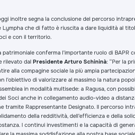
ggi inoltre segna la conclusione del percorso intrap
 Lympha che di fatto è riuscita a dare liquidità al tito
ci e con il territorio.
ità patrimoniale conferma l’importante ruolo di BAPR 
 rilevato dal
Presidente Arturo Schininà
: “
Per la pr
ntire alla compagine sociale la più ampia partecipazion
n l’obiettivo di valorizzare al massimo la natura popola
Assemblea in modalità multisede: a Ragusa, con possibil
dei Soci anche in collegamento audio-video a distanz
he tramite Rappresentante Designato. Il percorso intr
idamento della redditività, dell’efficienza e della soli
tanza. I continui investimenti e la capacità di genera
are la massima soddisfazione alla nostra base sociale