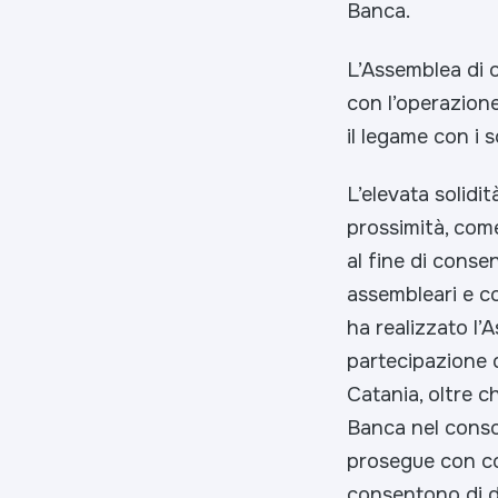
Banca.
L’Assemblea di o
con l’operazione
il legame con i so
L’elevata solid
prossimità, come
al fine di conse
assembleari e co
ha realizzato l’
partecipazione 
Catania, oltre c
Banca nel consol
prosegue con cos
consentono di d