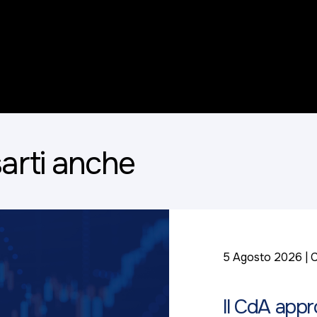
arti anche
5 Agosto 2026
C
Il CdA appr