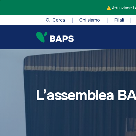
⚠️ Attenzione: La
Cerca
Chi siamo
Filiali
L’assemblea BAP