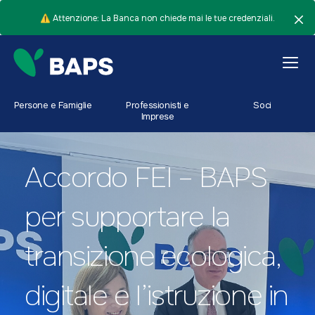
⚠️ Attenzione: La Banca non chiede mai le tue credenziali.
Persone e Famiglie
Professionisti e
Soci
Imprese
Accordo FEI – BAPS
per supportare la
transizione ecologica,
digitale e l’istruzione in