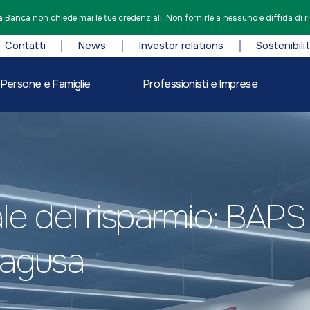
 Banca non chiede mai le tue credenziali. Non fornirle a nessuno e diffida di r
Contatti
News
Investor relations
Sostenibili
Persone e Famiglie
Professionisti e Imprese
e del risparmio: BAPS 
 Ragusa