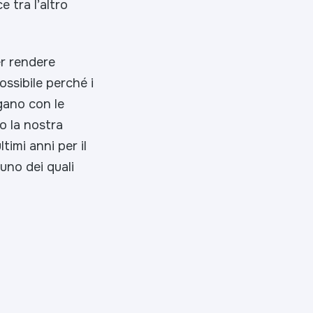
 tra l’altro
er rendere
possibile perché i
ngano con le
so la nostra
timi anni per il
 uno dei quali