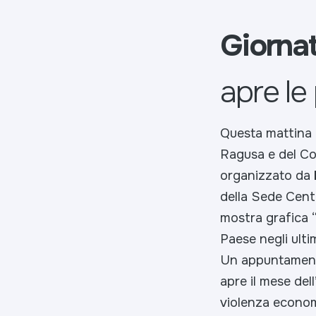
Giornat
apre le
Questa mattina c
Ragusa e del Co
organizzato da
della Sede Centr
mostra grafica “
Paese negli ultim
Un appuntamento
apre il mese del
violenza economi