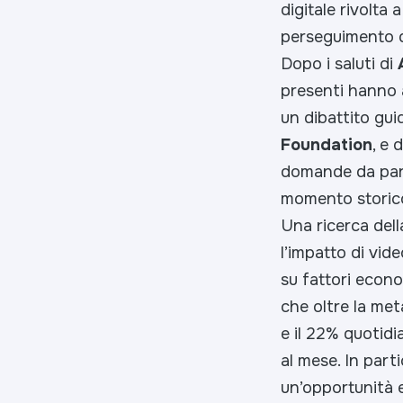
digitale rivolta
perseguimento de
Dopo i saluti di
presenti hanno a
un dibattito gu
Foundation
, e 
domande da part
momento storico
Una ricerca del
l’impatto di vid
su fattori econo
che oltre la met
e il 22% quotidi
al mese. In part
un’opportunità 