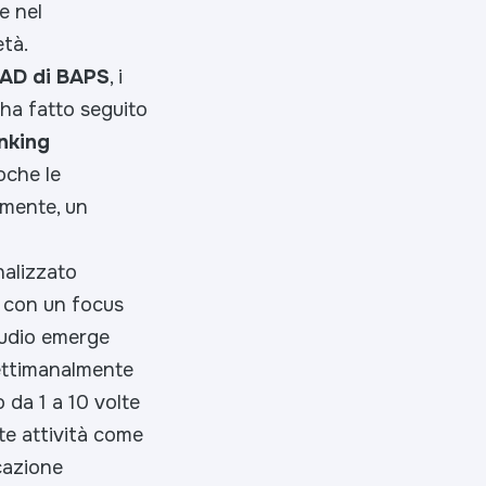
e nel
età.
 AD di BAPS
, i
 ha fatto seguito
inking
oche le
lmente, un
nalizzato
i, con un focus
studio emerge
settimanalmente
 da 1 a 10 volte
ste attività come
cazione