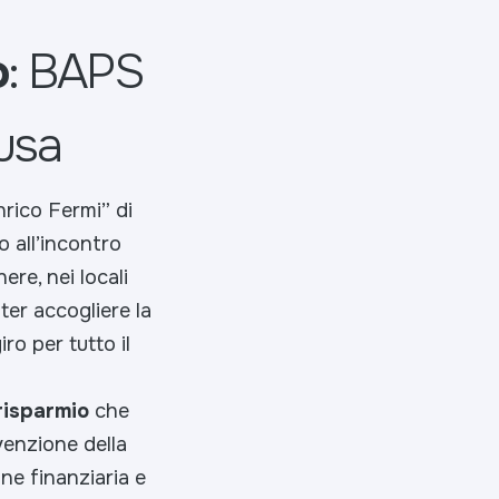
o
: BAPS
gusa
nrico Fermi” di
 all’incontro
re, nei locali
ter accogliere la
ro per tutto il
risparmio
che
venzione della
ne finanziaria e