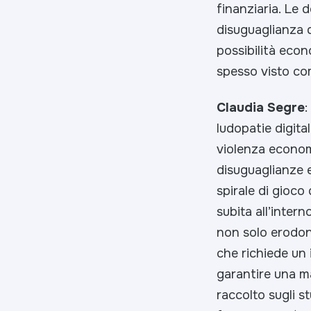
finanziaria. Le 
disuguaglianza d
possibilità econ
spesso visto co
Claudia Segre
:
ludopatie digita
violenza econom
disuguaglianze 
spirale di gioco
subita all’inter
non solo erodon
che richiede un 
garantire una m
raccolto sugli s