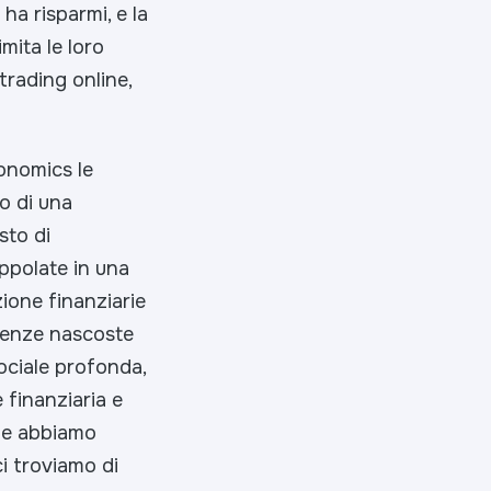
ha risparmi, e la
mita le loro
trading online,
onomics le
so di una
sto di
ppolate in una
zione finanziarie
ndenze nascoste
ociale profonda,
 finanziaria e
he abbiamo
ci troviamo di