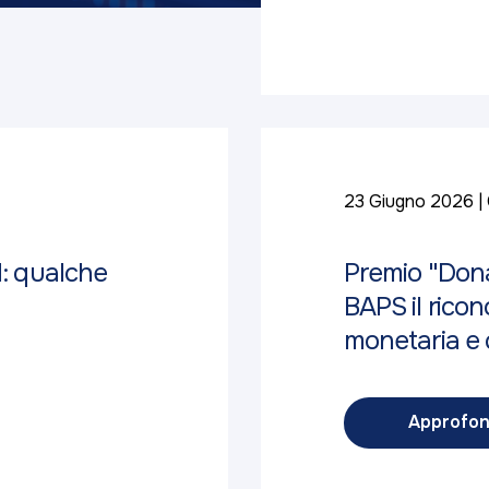
23 Giugno 2026
d: qualche
Premio "Dona
BAPS il ricon
monetaria e c
Approfon