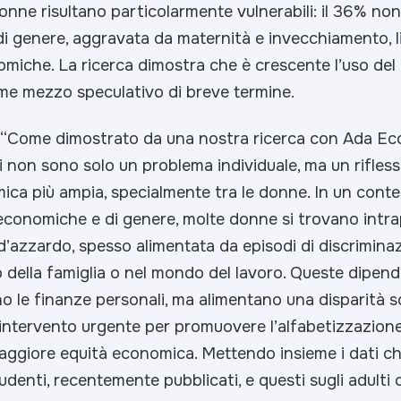
donne risultano particolarmente vulnerabili: il 36% non 
i genere, aggravata da maternità e invecchiamento, li
omiche. La ricerca dimostra che è crescente l’uso del 
me mezzo speculativo di breve termine.
“Come dimostrato da una nostra ricerca con Ada Ec
li non sono solo un problema individuale, ma un rifles
ica più ampia, specialmente tra le donne. In un conte
economiche e di genere, molte donne si trovano intra
 d’azzardo, spesso alimentata da episodi di discrimina
no della famiglia o nel mondo del lavoro. Queste dipe
o le finanze personali, ma alimentano una disparità s
intervento urgente per promuovere l’alfabetizzazione
aggiore equità economica. Mettendo insieme i dati c
tudenti, recentemente pubblicati, e questi sugli adulti 