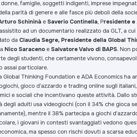
 a donne, famiglie, soggetti indigenti, imprese impegnat
lla parità di genere e alle fasce più deboli della soci
Arturo Schininà
e
Saverio Continella
, P
residente e
ssistito ad un documentario realizzato da GLT, a cui
idato da
Claudia Segre,
Presidente della Global Th
da
Nico Saraceno
e
Salvatore Valvo di BAPS
. Non p
e degli studenti, che certamente vivono, consapevo
 assai particolare.
la Global Thinking Foundation e ADA Economics ha a
eogiochi, gioco d’azzardo e trading online sugli italian
mici e sociali che incentivano queste attività. Dallo 
à degli adulti usa videogiochi (con il 34% che gioca 
anamente), mentre il 38% partecipa a giochi d’azzardo
icolare, i giovani in contesti svantaggiati vedono que
economica, ma spesso con rischi dovuti a scarsa edu