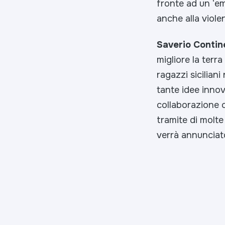
fronte ad un ‘e
anche alla viol
Saverio Contin
migliore la terra
ragazzi sicilian
tante idee innova
collaborazione c
tramite di molte
verrà annunciat