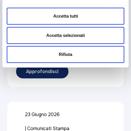
mantenendo le impostazioni di default (solo cookie tecnici
attivi).
Accetta tutti
27 Luglio 2026
BAPS Informa
Accetta selezionati
Previsioni per il weekend:
qualche macchia qua e là
Rifiuta
Approfondisci
23 Giugno 2026
Comunicati Stampa