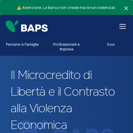
⚠️ Attenzione: La Banca non chiede mai le tue credenziali.
Persone e Famiglie
Professionisti e
Soci
Imprese
Il Microcredito di
Libertà e il Contrasto
alla Violenza
Economica