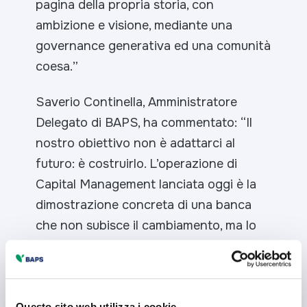
pagina della propria storia, con
ambizione e visione, mediante una
governance generativa ed una comunità
coesa.
”
Saverio Continella, Amministratore
Delegato di BAPS, ha commentato: “
Il
nostro obiettivo non è adattarci al
futuro: è costruirlo. L’operazione di
Capital Management lanciata oggi è la
dimostrazione concreta di una banca
che non subisce il cambiamento, ma lo
anticipa. Abbiamo scelto di valorizzare il
nostro capitale, continuando a dare una
sempre maggiore centralità alla base
Questo sito web utilizza i cookie