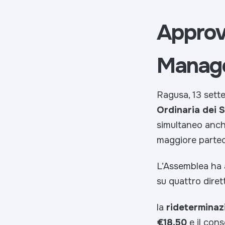
Approva
Manage
Ragusa, 13 sett
Ordinaria dei 
simultaneo anche
maggiore parteci
L’Assemblea ha 
su quattro dirett
la
rideterminaz
€18,50
e il con