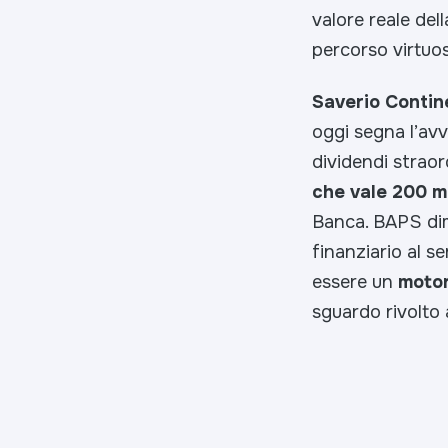
valore reale del
percorso virtuos
Saverio Contin
oggi segna l’avv
dividendi strao
che vale 200 mi
Banca. BAPS dim
finanziario al s
essere un
motor
sguardo rivolto a