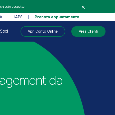
ichieste sospette.
tà
IAPS
Prenota appuntamento
Soci
Apri Conto Online
Area Clienti
anagement da