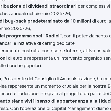
tribuzione di dividendi straordinari
per complessiv
nches annuali nel biennio 2025-26;
i buy-back predeterminato da 10 milioni
di euro, 
iennio 2025-26;
el programma soci “Radici”
, con il potenziamento d
ancari e iniziative di caring dedicate.
teramente costruita con risorse interne, attiva un va
oni
di euro e rappresenta un intervento organico se
lle banche popolari.
à
, Presidente del Consiglio di Amministrazione, ha c
ea rappresenta un momento cruciale per la nostra B
ecord e l’adesione integrale al progetto da parte dei
nto siano vivi il senso di appartenenza e la fiduc
reso. Con l’operazione di Capital Management diamo c