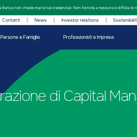
 Banca non chiede mai le tue credenziali. Non fornirle a nessuno e diffida di r
Contatti
News
Investor relations
Sostenibili
Persone e Famiglie
Professionisti e Imprese
razione di Capital M