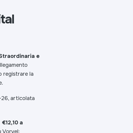
tal
traordinaria e
collegamento
 registrare la
e.
26, articolata
 €12,10 a
 Vorvel;