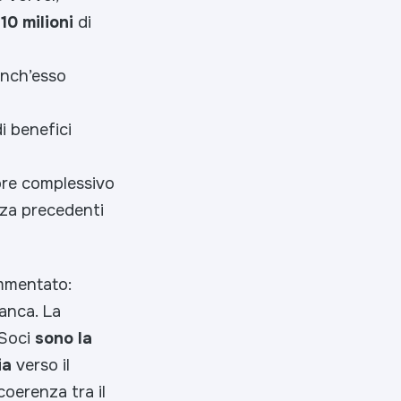
i
10 milioni
di
anch’esso
i benefici
lore complessivo
nza precedenti
ommentato:
anca. La
 Soci
sono la
ia
verso il
oerenza tra il