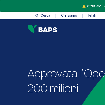
⚠️ Attenzione: La
Cerca
Chi siamo
Filiali
Approvata l’Ope
200 milioni