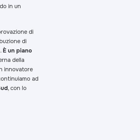
do in un
rovazione di
ibuzione di
i.
È un piano
erna della
un innovatore
 continuiamo ad
Sud
, con lo