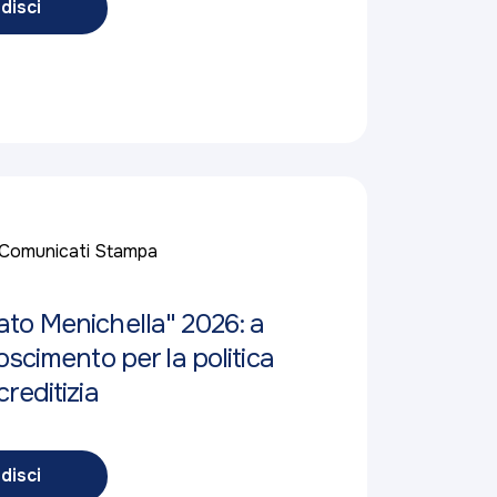
disci
Comunicati Stampa
to Menichella" 2026: a
oscimento per la politica
reditizia
disci