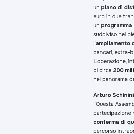
un
piano di dis
euro in due tra
un
programma d
suddiviso nel b
l’
ampliamento d
bancari, extra-b
L’operazione, in
di circa
200 mili
nel panorama de
Arturo Schinin
“Questa Assembl
partecipazione r
conferma di qua
percorso intrap