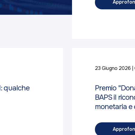
Approfon
23 Giugno 2026
d: qualche
Premio "Dona
BAPS il ricon
monetaria e c
Approfon