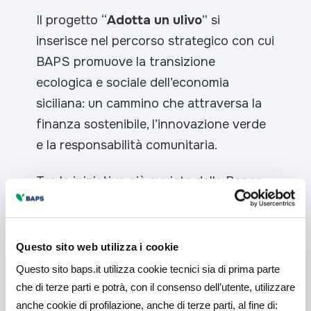
Il progetto “
Adotta un ulivo
” si
inserisce nel percorso strategico con cui
BAPS promuove la transizione
ecologica e sociale dell’economia
siciliana: un cammino che attraversa la
finanza sostenibile, l’innovazione verde
e la responsabilità comunitaria.
Tra le iniziative già avviate dalla Banca
figurano il
Greentech Mediterranean
Innovation Hub
, per la diffusione di
tecnologie pulite nel settore agricolo e
Questo sito web utilizza i cookie
industriale; il sostegno alle
comunità
Questo sito baps.it utilizza cookie tecnici sia di prima parte
energetiche
; il supporto finanziario agli
che di terze parti e potrà, con il consenso dell’utente, utilizzare
investimenti nell’
agrisolare
e
anche cookie di profilazione, anche di terze parti, al fine di: