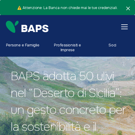
⚠️ Attenzione: La Banca non chiede mai le tue credenziali.
Persone e Famiglie
Professionisti e
Soci
Imprese
BAPS adotta 50 ulivi
nel “Deserto di Sicilia”:
un gesto concreto per
la sostenibilità e il