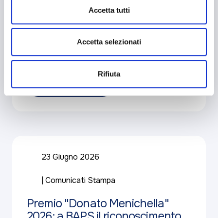
Accetta tutti
27 Luglio 2026
BAPS Informa
Previsioni per il weekend:
Accetta selezionati
qualche macchia qua e là
Rifiuta
Approfondisci
23 Giugno 2026
Comunicati Stampa
Premio "Donato Menichella"
2026: a BAPS il riconoscimento