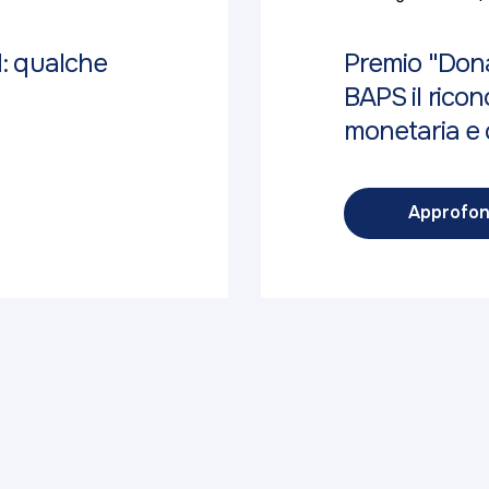
d: qualche
Premio "Dona
BAPS il ricon
monetaria e c
Approfon