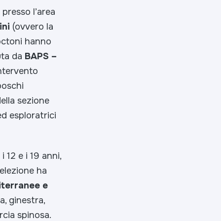
 presso l’area
ini
(ovvero la
toctoni hanno
nuta da
BAPS –
intervento
 boschi
della sezione
ed esploratrici
 12 e i 19 anni,
selezione ha
iterranee e
a, ginestra,
rcia spinosa.