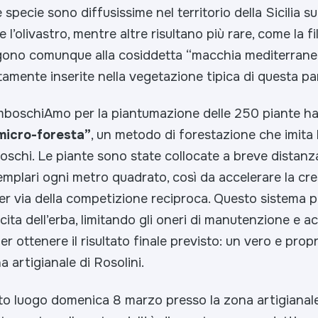
specie sono diffusissime nel territorio della Sicilia su
 l’olivastro, mentre altre risultano più rare, come la fill
gono comunque alla cosiddetta “macchia mediterrane
amente inserite nella vegetazione tipica di questa part
RimboschiAmo per la piantumazione delle 250 piante ha
“micro-foresta”
, un metodo di forestazione che imita 
oschi. Le piante sono state collocate a breve distanz
mplari ogni metro quadrato, così da accelerare la cres
er via della competizione reciproca. Questo sistema p
scita dell’erba, limitando gli oneri di manutenzione e a
er ottenere il risultato finale previsto: un vero e prop
a artigianale di Rosolini.
to luogo domenica 8 marzo presso la zona artigianale 