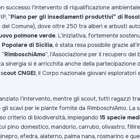
n successo l’intervento di riqualificazione ambientale
IP, “
Piano per gli insediamenti produttivi” di Rosol
 del Comune), dove oltre 250 tra alberi e arbusti au
uovo polmone verde
. L’iniziativa, fortemente soste
Popolare di Sicilia
, è stata resa possibile grazie all’
 “
RimboschiAmo
”, l’Associazione per il recupero dei
a sinergia si è arricchita anche della partecipazione 
 s
cout CNGEI
, il Corpo nazionale giovani esploratori 
ziato l’intervento, mentre gli scout, tutti ragazzi tra i
gli scavi per le piante fornite da RimboschiAmo. La 
so criterio di biodiversità, impiegando
15 specie med
 cui pino domestico, mandorlo, carrubo, olivastro, fillire
 ginepro, efedra, alaterno, palma nana, rosmarino e que