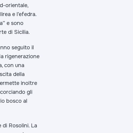
d-orientale,
irea e l’efedra.
a” e sono
e di Sicilia.
nno seguito il
la rigenerazione
a, con una
cita della
ermette inoltre
ccorciando gli
rio bosco al
di Rosolini. La