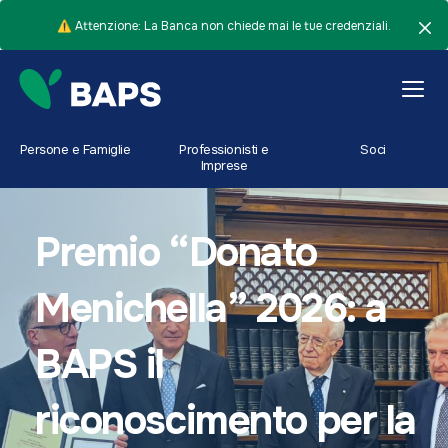
⚠️ Attenzione: La Banca non chiede mai le tue credenziali.
Persone e Famiglie
Professionisti e
Soci
Imprese
Premio “Donato
Menichella” 2026: a
BAPS il
riconoscimento per la