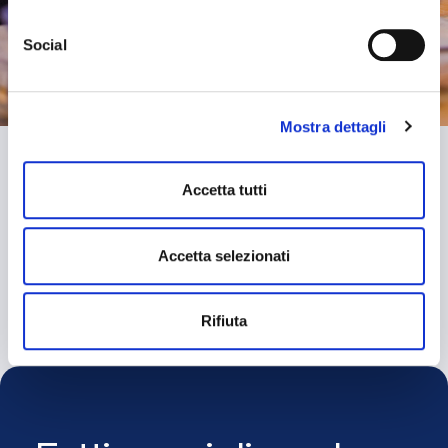
cookie che usiamo può accedere alla COOKIE POLICY a
questo link
https://baps.it/cookie-policy/
da dove è possibile
Social
esprimere le preferenze sui singoli cookie. Chiudendo questo
banner - cliccando su "Rifiuta" - l’utente non presta il
consenso all’uso dei cookie che richiedono il consenso,
Mostra dettagli
mantenendo le impostazioni di default (solo cookie tecnici
attivi).
Accetta tutti
Accetta selezionati
Rifiuta