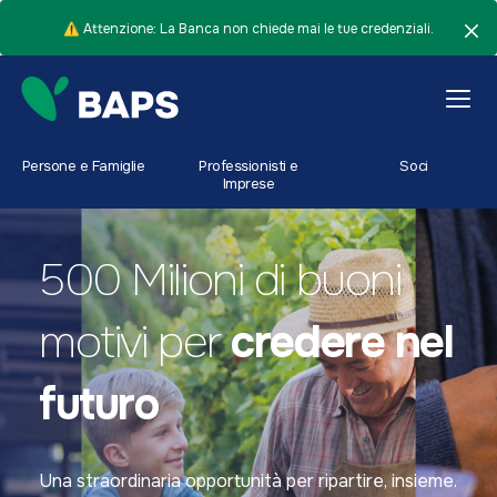
⚠️ Attenzione: La Banca non chiede mai le tue credenziali.
Persone e Famiglie
Professionisti e
Soci
Imprese
500 Milioni di buoni
motivi
per
credere nel
futuro
Una straordinaria opportunità per ripartire, insieme.