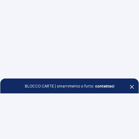
BLOCCO CARTE | smarrimento o furto:
contattaci
Persone e Famiglie
Conti
Professionisti e Imprese