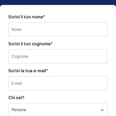
Please
Scrivi il tuo nome*
leave
this
field
empty.
Scrivi il tuo cognome*
Scrivi la tua e-mail*
Chi sei?