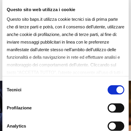
Scopri il mondo BAPR e i vantaggi dedicati alle
Questo sito web utilizza i cookie
persone e alle imprese che ne fanno parte.
Questo sito baps.it utilizza cookie tecnici sia di prima parte
Fissa un appuntamento nella filiale più vicina.
che di terze parti e potrà, con il consenso dell’utente, utilizzare
anche cookie di profilazione, anche di terze parti, al fine di:
inviare messaggi pubblicitari in linea con le preferenze
manifestate dall’utente stesso nell’ambito dell’utilizzo delle
Contattaci
funzionalità e della navigazione in rete ed effettuare analisi e
monitoraggio dei comportamenti dell’utente. Cliccando sul
tasto “ACCETTA TUTTO”, l’utente acconsente all’uso di tutti i
cookie non tecnici, inclusi quindi quelli di profilazione e
Selezione
analitici. Il consenso è facoltativo e può essere revocato in
Tecnici
del
qualsiasi momento. Se l’utente desidera gestire le proprie
consenso
preferenze può cliccare sul tasto “Dettagli” (accessibile in
Profilazione
ogni momento, cliccando l’icona del lucchetto disponibile in
alto a sinistra nel sito) o cliccando su questo
link
https://baps.it/cookie-policy/
. Per sapere di più sui
Analytics