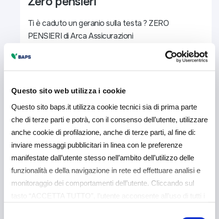
Zero pensieri
Ti è caduto un geranio sulla testa ? ZERO
PENSIERI di Arca Assicurazioni
Tranquillità
Completezza
Semplicità
Questo sito web utilizza i cookie
Questo sito baps.it utilizza cookie tecnici sia di prima parte
che di terze parti e potrà, con il consenso dell’utente, utilizzare
anche cookie di profilazione, anche di terze parti, al fine di:
inviare messaggi pubblicitari in linea con le preferenze
manifestate dall’utente stesso nell’ambito dell’utilizzo delle
funzionalità e della navigazione in rete ed effettuare analisi e
Leggi Tutto
monitoraggio dei comportamenti dell’utente. Cliccando sul
tasto “ACCETTA TUTTO”, l’utente acconsente all’uso di tutti i
cookie non tecnici, inclusi quindi quelli di profilazione e
Selezione