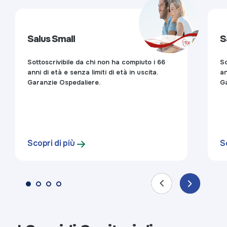
Salus Small
S
Sottoscrivibile da chi non ha compiuto i 66
So
anni di età e senza limiti di età in uscita.
an
Garanzie Ospedaliere.
Ga
Scopri di più
S