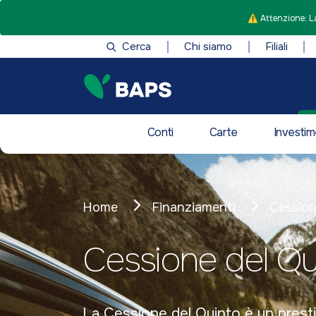
⚠️ Attenzione: La
Cerca
Chi siamo
Filiali
Conti
Carte
Investim
Home
Finanziamenti
Cession
Cessione del Qu
La Cessione del Quinto è un prestit