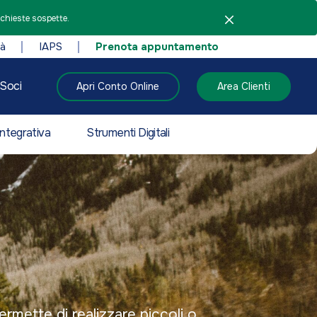
ichieste sospette.
tà
IAPS
Prenota appuntamento
Soci
Apri Conto Online
Area Clienti
ntegrativa
Strumenti Digitali
rmette di realizzare piccoli o