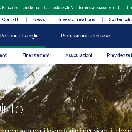
 Banca non chiede mai le tue credenziali. Non fornirle a nessuno e diffida di r
Contatti
News
Investor relations
Sostenibili
Persone e Famiglie
Professionisti e Imprese
enti
Finanziamenti
Assicurazioni
Previdenza i
e Quinto
into
o pensato per i lavoratori e i pensionati, che pe