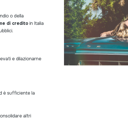
ndio o della
me di credito
in Italia
bblici.
levati e dilazionarne
 è sufficiente la
consolidare altri