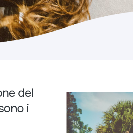
one del
sono i