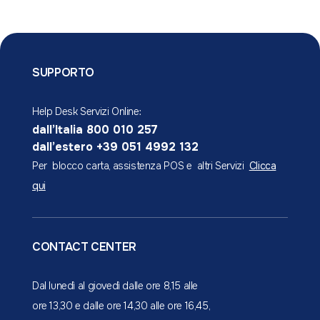
Assicurazioni
Programma Radici
Finanziamenti
Prenotazione appuntamento
Strumenti digitali
Vantaggi extra-bancari
Assicurazioni
Filiali sul territorio
Investimenti
ATM Preleva Gratis
SUPPORTO
Estero
Help Desk Servizi Online:
Strumenti digitali
dall’Italia 800 010 257
dall’estero +39 051 4992 132
Per blocco carta, assistenza POS e altri Servizi
Clicca
qui
CONTACT CENTER
Dal lunedì al giovedì dalle ore 8,15 alle
ore 13,30 e dalle ore 14,30 alle ore 16,45,