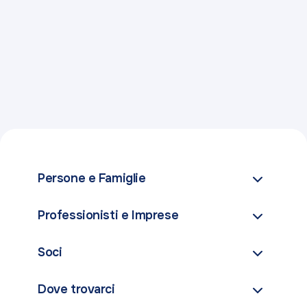
Persone e Famiglie
Conti
Professionisti e Imprese
Carte
Conti
Soci
Investimenti
Carte
Finanziamenti
Come diventare soci
Dove trovarci
Pagamenti