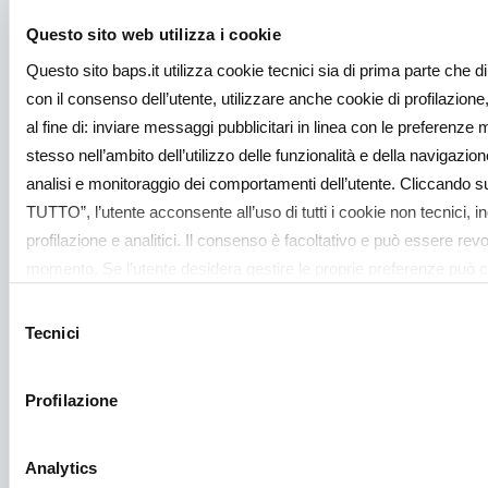
FINANZIAMENTO
CONTRATTO DI FILIERA -
Questo sito web utilizza i cookie
Aggiornato al 01/07/2026
Questo sito baps.it utilizza cookie tecnici sia di prima parte che di 
con il consenso dell’utente, utilizzare anche cookie di profilazione,
al fine di: inviare messaggi pubblicitari in linea con le preferenze 
stesso nell’ambito dell’utilizzo delle funzionalità e della navigazion
FINANZIAMENTI CON
analisi e monitoraggio dei comportamenti dell’utente. Cliccando 
GARANZIA DEL FONDO
TUTTO”, l’utente acconsente all’uso di tutti i cookie non tecnici, inc
EUROPEO DEGLI
profilazione e analitici. Il consenso è facoltativo e può essere revo
momento. Se l’utente desidera gestire le proprie preferenze può cl
INVESTIMENTI (F.E.I) -
“Dettagli” (accessibile in ogni momento, cliccando l’icona del lucch
Aggiornato al 01/07/2026
Selezione
alto a sinistra nel sito) o cliccando su questo link
https://baps.it/
Tecnici
del
sapere di più sui cookie che usiamo può accedere alla COOKIE
consenso
link
https://baps.it/cookie-policy/
da dove è possibile esprimere 
Profilazione
singoli cookie. Chiudendo questo banner - cliccando su "Rifiuta" - 
consenso all’uso dei cookie che richiedono il consenso, mantenen
default (solo cookie tecnici attivi).
Analytics