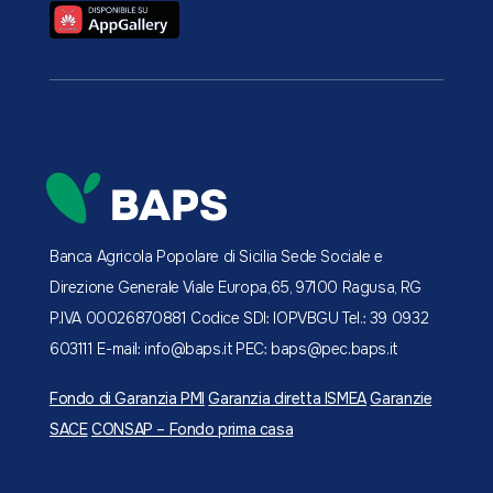
Banca Agricola Popolare di Sicilia
Sede Sociale e
Direzione Generale
Viale Europa,65, 97100 Ragusa, RG
P.IVA 00026870881
Codice SDI: IOPVBGU
Tel.: 39 0932
603111
E-mail: info@baps.it
PEC: baps@pec.baps.it
Fondo di Garanzia PMI
Garanzia diretta ISMEA
Garanzie
SACE
CONSAP – Fondo prima casa