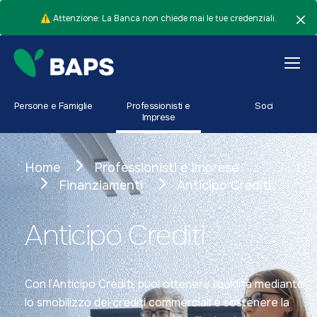
⚠️ Attenzione: La Banca non chiede mai le tue credenziali.
Persone e Famiglie
Professionisti e
Soci
Imprese
Home
Professionisti e Imprese
Finanziamenti
Anticipo Crediti
Anticipo Crediti
Con l’Anticipo Crediti, puoi ottenere liquidità mediante
lo smobilizzo dei crediti commerciali e sostenere la