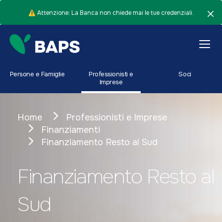
⚠️ Attenzione: La Banca non chiede mai le tue credenziali.
Persone e Famiglie
Professionisti e
Soci
Imprese
Home
Professionisti e Imprese
Finanziamenti
Finanziamento Resto al Sud
Finanziamento Resto al
Sud