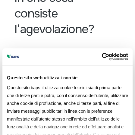
consiste
l’agevolazione?
L’agevolazione consiste nel finanziamento del
100% delle spese ammissibili di cui:
Questo sito web utilizza i cookie
Il 50% sono contributi a fondo perduto
Questo sito baps.it utilizza cookie tecnici sia di prima parte
Il 50% è un finanziamento bancario garantito
che di terze parti e potrà, con il consenso dell’utente, utilizzare
dal Fondo di Garanzia per le PMI e gli interessi
anche cookie di profilazione, anche di terze parti, al fine di:
inviare messaggi pubblicitari in linea con le preferenze
sono a carico di Invitalia
manifestate dall’utente stesso nell’ambito dell’utilizzo delle
funzionalità e della navigazione in rete ed effettuare analisi e
monitoraggio dei comportamenti dell’utente. Cliccando sul