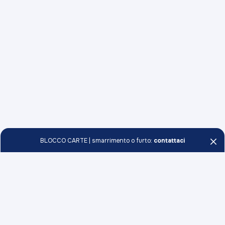
BLOCCO CARTE | smarrimento o furto:
contattaci
Persone e Famiglie
Conti
Professionisti e Imprese