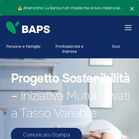
⚠️ Attenzione: La Banca non chiede mai le tue credenziali.
Persone e Famiglie
Professionisti e
Soci
Imprese
Progetto Sostenibilità
–
Iniziativa Mutui Privati
a Tasso Variabile
Comunicato Stampa