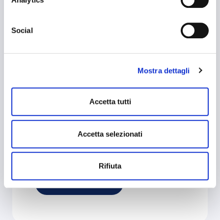
BAPR in aiuto dei profughi
cookie che usiamo può accedere alla COOKIE POLICY a
Ucraini in Sicilia
questo link
https://baps.it/cookie-policy/
da dove è possibile
Social
esprimere le preferenze sui singoli cookie. Chiudendo questo
Approfondisci
banner - cliccando su "Rifiuta" - l’utente non presta il
consenso all’uso dei cookie che richiedono il consenso,
Mostra dettagli
mantenendo le impostazioni di default (solo cookie tecnici
attivi).
Accetta tutti
7 Febbraio 2022
Comunicati Stampa
Accetta selezionati
Comunicato Stampa
Rifiuta
Approfondisci