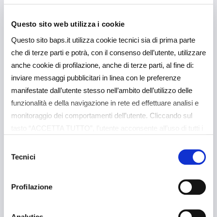
Questo sito web utilizza i cookie
31 Marzo 2022
Comunicati Stampa
Questo sito baps.it utilizza cookie tecnici sia di prima parte
BAPR presenta il libro
che di terze parti e potrà, con il consenso dell’utente, utilizzare
strenna “ROSSO
anche cookie di profilazione, anche di terze parti, al fine di:
MALPELO” con il Comune
inviare messaggi pubblicitari in linea con le preferenze
ed i Musei Civici di Vizzini
manifestate dall’utente stesso nell’ambito dell’utilizzo delle
funzionalità e della navigazione in rete ed effettuare analisi e
monitoraggio dei comportamenti dell’utente. Cliccando sul
Approfondisci
tasto “ACCETTA TUTTO”, l’utente acconsente all’uso di tutti i
cookie non tecnici, inclusi quindi quelli di profilazione e
Selezione
analitici. Il consenso è facoltativo e può essere revocato in
Tecnici
del
qualsiasi momento. Se l’utente desidera gestire le proprie
consenso
preferenze può cliccare sul tasto “Dettagli” (accessibile in
Profilazione
ogni momento, cliccando l’icona del lucchetto disponibile in
24 Marzo 2022
Comunicati Stampa
alto a sinistra nel sito) o cliccando su questo
link
https://baps.it/cookie-policy/
. Per sapere di più sui
Analytics