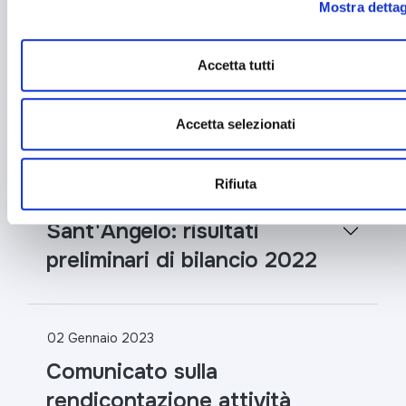
Mostra dettag
Emissione prestito
Obbligazionario subordinato
Accetta tutti
TIER II
Accetta selezionati
16 Febbraio 2023
Rifiuta
Comunicato Banca Popolare
Sant'Angelo: risultati
preliminari di bilancio 2022
02 Gennaio 2023
Comunicato sulla
rendicontazione attività