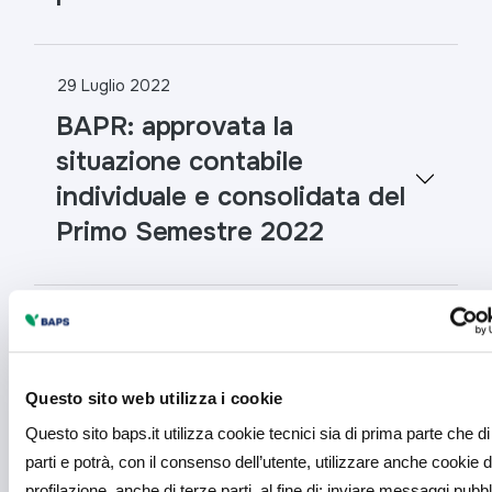
29 Luglio 2022
BAPR: approvata la
situazione contabile
individuale e consolidata del
Primo Semestre 2022
29 Luglio 2022
Riacquisto di azioni proprie:
informativa periodica
Questo sito web utilizza i cookie
Questo sito baps.it utilizza cookie tecnici sia di prima parte che di
parti e potrà, con il consenso dell’utente, utilizzare anche cookie d
profilazione, anche di terze parti, al fine di: inviare messaggi pubbli