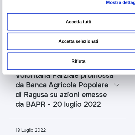
Mostra dettag
da Banca Agricola Popolare
di Ragusa su azioni emesse
Accetta tutti
da BAPR - 21 luglio 2022
Accetta selezionati
20 Luglio 2022
Rifiuta
Offerta Pubblica di Acquisto
Volontaria Parziale promossa
da Banca Agricola Popolare
di Ragusa su azioni emesse
da BAPR - 20 luglio 2022
19 Luglio 2022