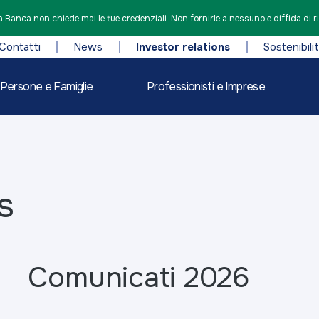
 Banca non chiede mai le tue credenziali. Non fornirle a nessuno e diffida di r
Contatti
News
Investor relations
Sostenibili
Persone e Famiglie
Professionisti e Imprese
s
Comunicati 2026