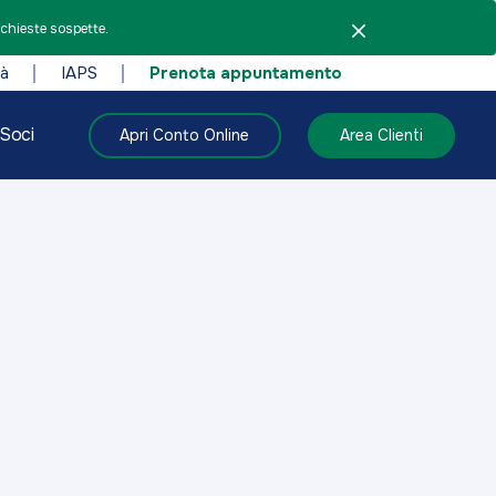
ichieste sospette.
tà
IAPS
Prenota appuntamento
Soci
Apri Conto Online
Area Clienti