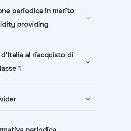
e periodica in merito
uidity providing
'Italia al riacquisto di
lasse 1
vider
ormativa periodica