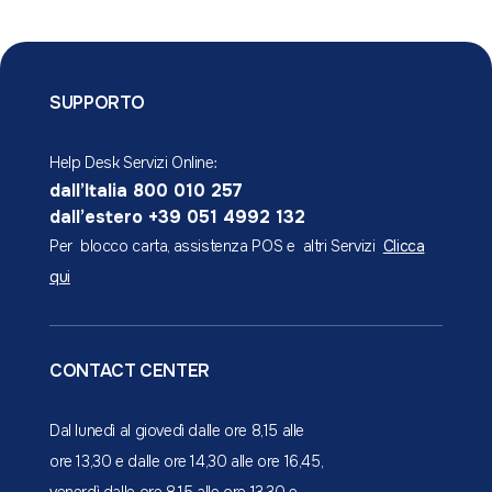
Finanziamenti
Prenotazione appuntamento
Strumenti digitali
Vantaggi extra-bancari
Assicurazioni
Filiali sul territorio
Investimenti
ATM Preleva Gratis
SUPPORTO
Estero
Help Desk Servizi Online:
Strumenti digitali
dall’Italia 800 010 257
dall’estero +39 051 4992 132
Per blocco carta, assistenza POS e altri Servizi
Clicca
qui
CONTACT CENTER
Dal lunedì al giovedì dalle ore 8,15 alle
ore 13,30 e dalle ore 14,30 alle ore 16,45,