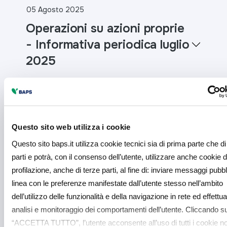
05 Agosto 2025
Operazioni su azioni proprie
- Informativa periodica luglio
2025
14 Luglio 2025
Rendicontazione Liquidity
Questo sito web utilizza i cookie
Providing 17 mag 25 - 16 lug
Questo sito baps.it utilizza cookie tecnici sia di prima parte che di
25
parti e potrà, con il consenso dell’utente, utilizzare anche cookie d
profilazione, anche di terze parti, al fine di: inviare messaggi pubbli
linea con le preferenze manifestate dall’utente stesso nell’ambito
dell’utilizzo delle funzionalità e della navigazione in rete ed effettu
04 Luglio 2025
analisi e monitoraggio dei comportamenti dell’utente. Cliccando su
Operazioni su azioni proprie
“ACCETTA TUTTO”, l’utente acconsente all’uso di tutti i cookie n