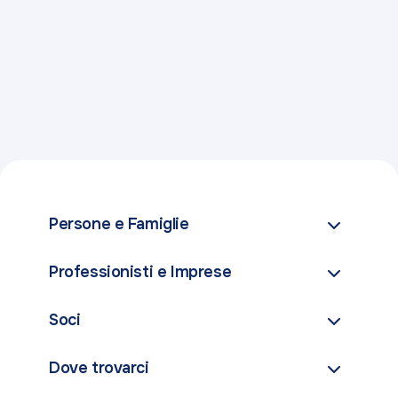
Persone e Famiglie
Conti
Professionisti e Imprese
Carte
Conti
Soci
Investimenti
Carte
Finanziamenti
Come diventare soci
Dove trovarci
Pagamenti
Assicurazioni
Programma Radici