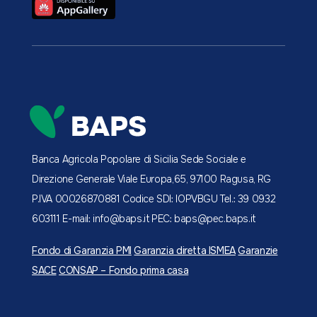
Banca Agricola Popolare di Sicilia
Sede Sociale e
Direzione Generale
Viale Europa,65, 97100 Ragusa, RG
P.IVA 00026870881
Codice SDI: IOPVBGU
Tel.: 39 0932
603111
E-mail: info@baps.it
PEC: baps@pec.baps.it
Fondo di Garanzia PMI
Garanzia diretta ISMEA
Garanzie
SACE
CONSAP – Fondo prima casa