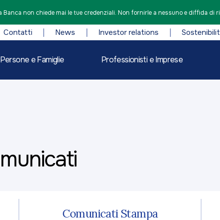
 Banca non chiede mai le tue credenziali. Non fornirle a nessuno e diffida di r
Contatti
News
Investor relations
Sostenibili
Persone e Famiglie
Professionisti e Imprese
omunicati
Comunicati Stampa