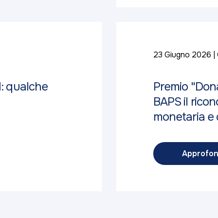
23 Giugno 2026
d: qualche
Premio "Dona
BAPS il ricon
monetaria e c
Approfon