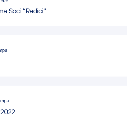
ma Soci “Radici”
ampa
ampa
.2022