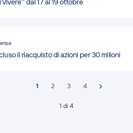
 Vivere” dal 17 al 19 ottobre
tampa
o il riacquisto di azioni per 30 milioni
1
2
3
4
1 di 4