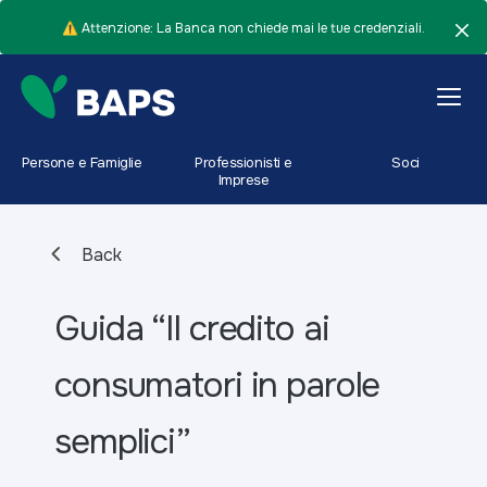
⚠️ Attenzione: La Banca non chiede mai le tue credenziali.
Persone e Famiglie
Professionisti e
Soci
Imprese
Back
Guida “Il credito ai
consumatori in parole
semplici”