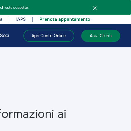
ichieste sospette.
tà
IAPS
Prenota appuntamento
Soci
Apri Conto Online
Area Clienti
formazioni ai