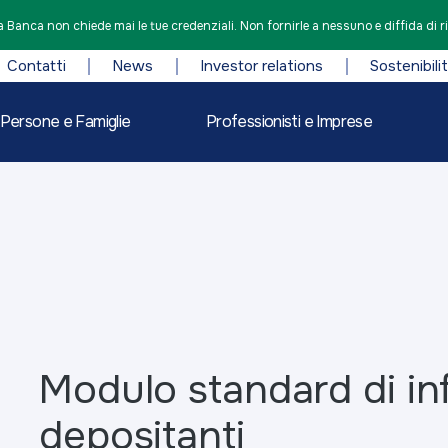
 Banca non chiede mai le tue credenziali. Non fornirle a nessuno e diffida di r
Contatti
News
Investor relations
Sostenibili
Persone e Famiglie
Professionisti e Imprese
Modulo standard di in
depositanti