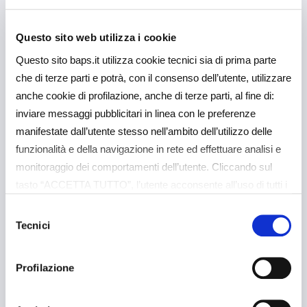
Questo sito web utilizza i cookie
Questo sito baps.it utilizza cookie tecnici sia di prima parte
che di terze parti e potrà, con il consenso dell’utente, utilizzare
anche cookie di profilazione, anche di terze parti, al fine di:
inviare messaggi pubblicitari in linea con le preferenze
manifestate dall’utente stesso nell’ambito dell’utilizzo delle
funzionalità e della navigazione in rete ed effettuare analisi e
monitoraggio dei comportamenti dell’utente. Cliccando sul
tasto “ACCETTA TUTTO”, l’utente acconsente all’uso di tutti i
cookie non tecnici, inclusi quindi quelli di profilazione e
Selezione
analitici. Il consenso è facoltativo e può essere revocato in
Tecnici
del
qualsiasi momento. Se l’utente desidera gestire le proprie
consenso
preferenze può cliccare sul tasto “Dettagli” (accessibile in
Profilazione
ogni momento, cliccando l’icona del lucchetto disponibile in
alto a sinistra nel sito) o cliccando su questo