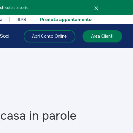
ichieste sospette.
tà
IAPS
Prenota appuntamento
Soci
Apri Conto Online
Area Clienti
 casa in parole