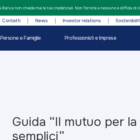
 Banca non chiede mai le tue credenziali. Non fornirle a nessuno e diffida di r
Contatti
News
Investor relations
Sostenibili
Persone e Famiglie
Professionisti e Imprese
Guida “Il mutuo per la
semplici”